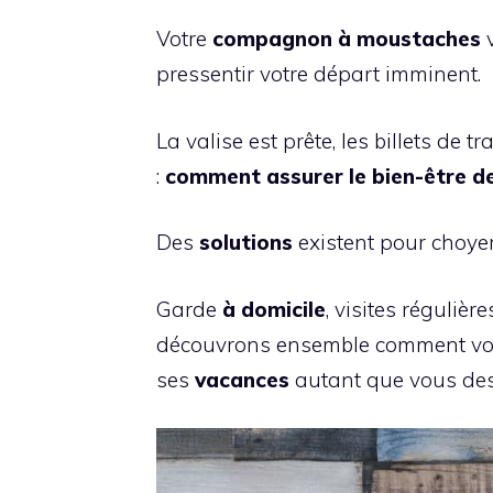
Votre
compagnon à moustaches
v
pressentir votre départ imminent.
La valise est prête, les billets d
:
comment assurer le bien-être d
Des
solutions
existent pour choyer v
Garde
à domicile
, visites réguliè
découvrons ensemble comment votre
ses
vacances
autant que vous des